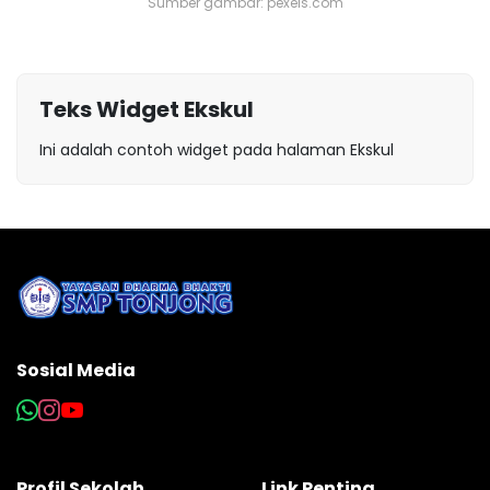
Sumber gambar: pexels.com
Teks Widget Ekskul
Ini adalah contoh widget pada halaman Ekskul
Sosial Media
Profil Sekolah
Link Penting