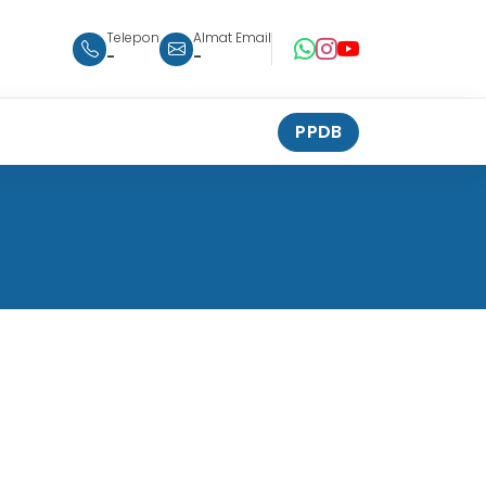
Telepon
Almat Email
-
-
PPDB